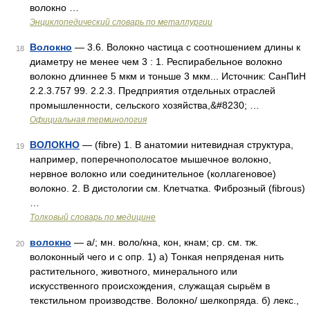
волокно …
Энциклопедический словарь по металлургии
Волокно
— 3.6. Волокно частица с соотношением длины к
18
диаметру не менее чем 3 : 1. Респирабельное волокно
волокно длиннее 5 мкм и тоньше 3 мкм... Источник: СанПиН
2.2.3.757 99. 2.2.3. Предприятия отдельных отраслей
промышленности, сельского хозяйства,&#8230; …
Официальная терминология
ВОЛОКНО
— (fibre) 1. В анатомии нитевидная структура,
19
например, поперечнополосатое мышечное волокно,
нервное волокно или соединительное (коллагеновое)
волокно. 2. В дистологии см. Клетчатка. Фиброзный (fibrous)
…
Толковый словарь по медицине
волокно
— а/; мн. воло/кна, кон, кнам; ср. см. тж.
20
волоконный чего и с опр. 1) а) Тонкая непряденая нить
растительного, животного, минерального или
искусственного происхождения, служащая сырьём в
текстильном производстве. Волокно/ шелкопряда. б) лекс.,