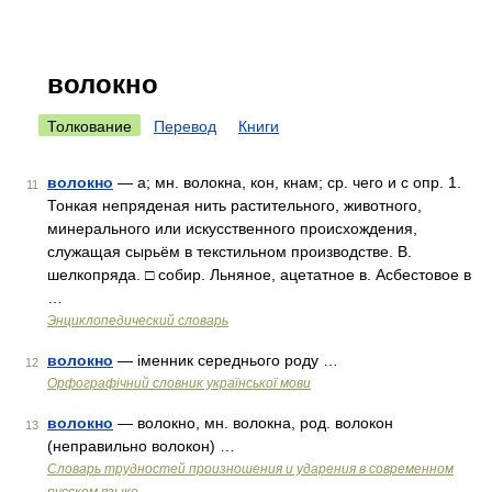
волокно
Толкование
Перевод
Книги
волокно
— а; мн. волокна, кон, кнам; ср. чего и с опр. 1.
11
Тонкая непряденая нить растительного, животного,
минерального или искусственного происхождения,
служащая сырьём в текстильном производстве. В.
шелкопряда. □ собир. Льняное, ацетатное в. Асбестовое в
…
Энциклопедический словарь
волокно
— іменник середнього роду …
12
Орфографічний словник української мови
волокно
— волокно, мн. волокна, род. волокон
13
(неправильно волокон) …
Словарь трудностей произношения и ударения в современном