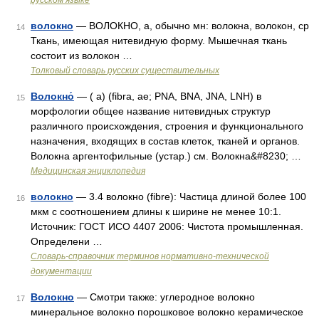
русском языке
волокно
— ВОЛОКНО, а, обычно мн: волокна, волокон, ср
14
Ткань, имеющая нитевидную форму. Мышечная ткань
состоит из волокон …
Толковый словарь русских существительных
Волокно́
— ( а) (fibra, ae; PNA, BNA, JNA, LNH) в
15
морфологии общее название нитевидных структур
различного происхождения, строения и функционального
назначения, входящих в состав клеток, тканей и органов.
Волокна аргентофильные (устар.) см. Волокна&#8230; …
Медицинская энциклопедия
волокно
— 3.4 волокно (fibre): Частица длиной более 100
16
мкм с соотношением длины к ширине не менее 10:1.
Источник: ГОСТ ИСО 4407 2006: Чистота промышленная.
Определени …
Словарь-справочник терминов нормативно-технической
документации
Волокно
— Смотри также: углеродное волокно
17
минеральное волокно порошковое волокно керамическое